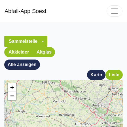
Abfall-App Soest
Altkleider
Altglas
Alle anzeigen
Karte
Liste
+
−